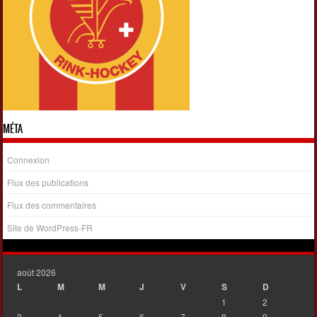
MÉTA
Connexion
Flux des publications
Flux des commentaires
Site de WordPress-FR
août 2026
L
M
M
J
V
S
D
1
2
3
4
5
6
7
8
9